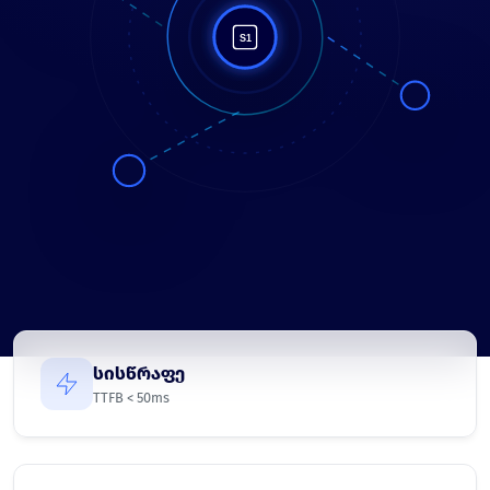
სისწრაფე
TTFB < 50ms