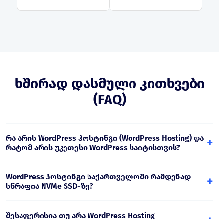
ხშირად დასმული კითხვები
(FAQ)
რა არის WordPress ჰოსტინგი (WordPress Hosting) და
+
რატომ არის უკეთესი WordPress საიტისთვის?
WordPress ჰოსტინგი არის WordPress-ზე სპეციალურად
მორგებული ჰოსტინგი, სადაც ქეშირება, PHP
WordPress ჰოსტინგი საქართველოში რამდენად
+
პარამეტრები, უსაფრთხოება და მართვის
სწრაფია NVMe SSD-ზე?
ინსტრუმენტები ოპტიმიზებულია WordPress-ის
სწრაფი და სტაბილური მუშაობისთვის.
NVMe SSD უზრუნველყოფს ბევრად სწრაფ I/O-ს, რაც
ამცირებს WordPress-ის გვერდების ჩატვირთვის
შესაფერისია თუ არა WordPress Hosting