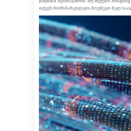
playback შესთავაზოთ. თუ თქვენი ჰოსტინგ
თქვენ მომხმარებლებს მოუწევთ ნელ საიტ