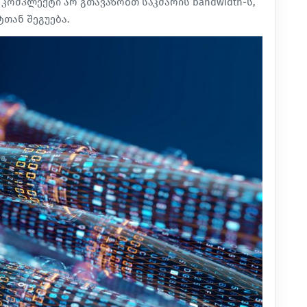
 კომპლექტი არ გთავაზობთ საკმარის bandwidth-ს,
თან შეგუება.