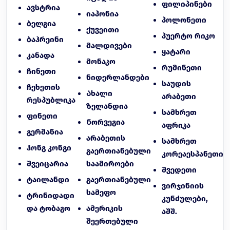
ფილიპინები
ავსტრია
იაპონია
პოლონეთი
ბელგია
ქუვეითი
პუერტო რიკო
ბაჰრეინი
მალდივები
ყატარი
კანადა
მონაკო
რუმინეთი
ჩინეთი
ნიდერლანდები
საუდის
ჩეხეთის
Ახალი
არაბეთი
რესპუბლიკა
ზელანდია
სამხრეთ
ფინეთი
Ნორვეგია
აფრიკა
გერმანია
არაბეთის
სამხრეთ
ჰონგ კონგი
გაერთიანებული
კორეაესპანეთი
შვეიცარია
საამიროები
შვედეთი
ტაილანდი
გაერთიანებული
ვირჯინიის
სამეფო
ტრინიდადი
კუნძულები,
და ტობაგო
ამერიკის
აშშ.
შეერთებული